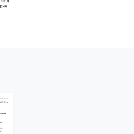
топед
ория