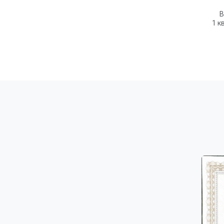
В
1 к