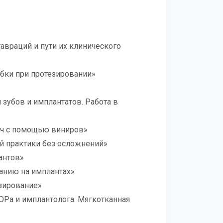
авраций и пути их клинического
ыбки при протезировании»
и зубов и имплантатов. Работа в
ач с помощью виниров»
ой практики без осложнений»
антов»
анию на имплантах»
езирование»
ОРа и имплантолога. Мягкотканная